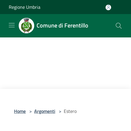
Salta al contenuto principale
Regione Umbria
Comune di Ferentillo
Home
>
Argomenti
>
Estero