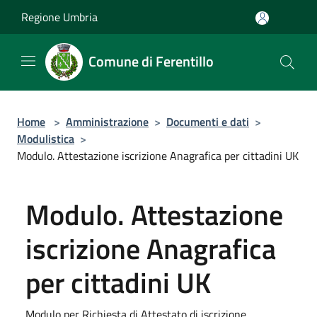
Salta al contenuto principale
Regione Umbria
Comune di Ferentillo
Home
>
Amministrazione
>
Documenti e dati
>
Modulistica
>
Modulo. Attestazione iscrizione Anagrafica per cittadini UK
Modulo. Attestazione
iscrizione Anagrafica
per cittadini UK
Modulo per Richiesta di Attestato di iscrizione