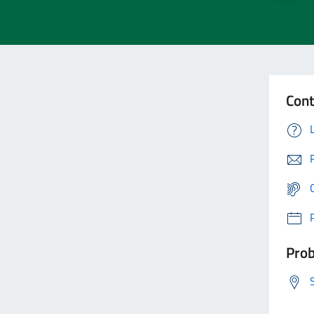
Cont
Prob