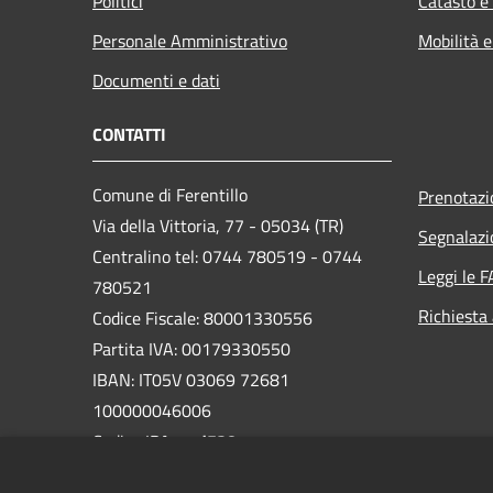
Politici
Catasto e
Personale Amministrativo
Mobilità e
Documenti e dati
CONTATTI
Comune di Ferentillo
Prenotaz
Via della Vittoria, 77 - 05034 (TR)
Segnalazi
Centralino tel: 0744 780519 - 0744
Leggi le 
780521
Richiesta
Codice Fiscale: 80001330556
Partita IVA: 00179330550
IBAN: IT05V 03069 72681
100000046006
Codice IPA:
c_d538
PEC: