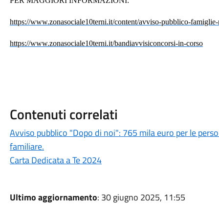
PER MAGGIORI INFORMAZIONI:
https://www.zonasociale10terni.it/content/avviso-pubblico-famigl
https://www.zonasociale10terni.it/bandiavvisiconcorsi-in-corso
Contenuti correlati
Avviso pubblico "Dopo di noi": 765 mila euro per le perso
familiare.
Carta Dedicata a Te 2024
Ultimo aggiornamento
: 30 giugno 2025, 11:55