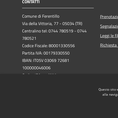
CONTATTI
Comune di Ferentillo
Prenotaz
Via della Vittoria, 77 - 05034 (TR)
Segnalazi
Centralino tel: 0744 780519 - 0744
Leggi le 
780521
Richiesta
Codice Fiscale: 80001330556
Partita IVA: 00179330550
IBAN: IT05V 03069 72681
100000046006
Codice IPA:
c_d538
PEC:
Questo sito 
comune.ferentillo@postacert.umbria.it
alla navig