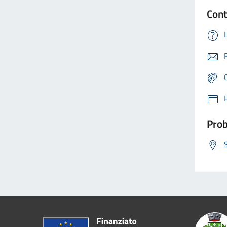
Cont
Prob