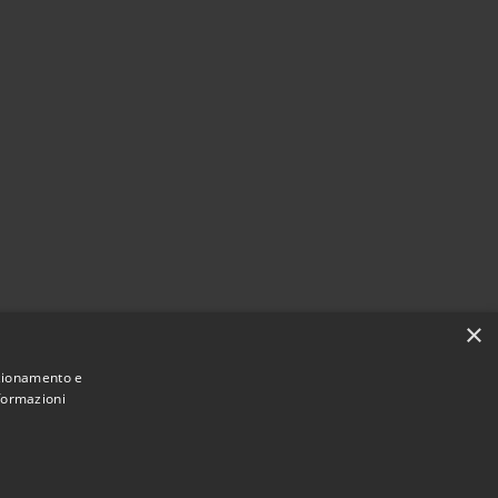
×
nzionamento e
nformazioni