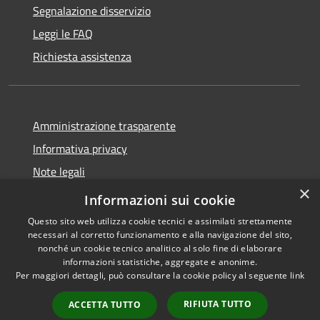
Segnalazione disservizio
Leggi le FAQ
Richiesta assistenza
Amministrazione trasparente
Informativa privacy
Note legali
×
Dichiarazione di accessibilità
Informazioni sui cookie
Questo sito web utilizza cookie tecnici e assimilati strettamente
necessari al corretto funzionamento e alla navigazione del sito,
nonché un cookie tecnico analitico al solo fine di elaborare
informazioni statistiche, aggregate e anonime.
RSS
Copyright © 2026 • Comune di
Per maggiori dettagli, può consultare la cookie policy al seguente
link
Accessibilità
Ferentillo • Powered by
Privacy
Municipium
Accesso
•
RIFIUTA TUTTO
ACCETTA TUTTO
Cookie
redazione