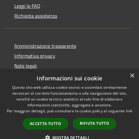
Leggi le FAQ
Richiesta assistenza
Amministrazione trasparente
Informativa privacy
Note legali
×
Dichiarazione di accessibilità
Informazioni sui cookie
Questo sito web utilizza cookie tecnici e assimilati strettamente
necessari al corretto funzionamento e alla navigazione del sito,
nonché un cookie tecnico analitico al solo fine di elaborare
informazioni statistiche, aggregate e anonime.
RSS
Copyright © 2026 • Comune di
Per maggiori dettagli, può consultare la cookie policy al seguente
link
Accessibilità
Ferentillo • Powered by
Privacy
Municipium
Accesso
•
RIFIUTA TUTTO
ACCETTA TUTTO
Cookie
redazione
Mappa del sito
MOSTRA DETTAGLI