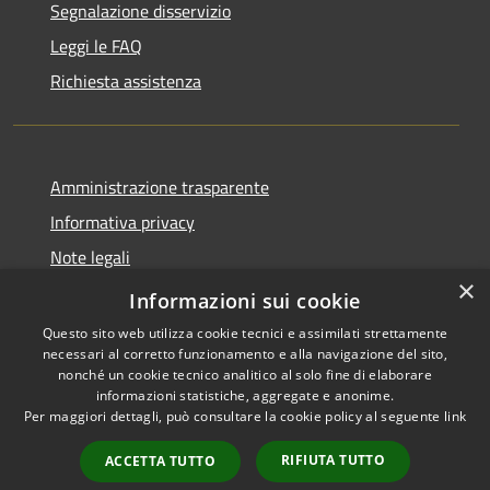
Segnalazione disservizio
Leggi le FAQ
Richiesta assistenza
Amministrazione trasparente
Informativa privacy
Note legali
×
Dichiarazione di accessibilità
Informazioni sui cookie
Questo sito web utilizza cookie tecnici e assimilati strettamente
necessari al corretto funzionamento e alla navigazione del sito,
nonché un cookie tecnico analitico al solo fine di elaborare
informazioni statistiche, aggregate e anonime.
RSS
Copyright © 2026 • Comune di
Per maggiori dettagli, può consultare la cookie policy al seguente
link
Accessibilità
Ferentillo • Powered by
Privacy
Municipium
Accesso
•
RIFIUTA TUTTO
ACCETTA TUTTO
Cookie
redazione