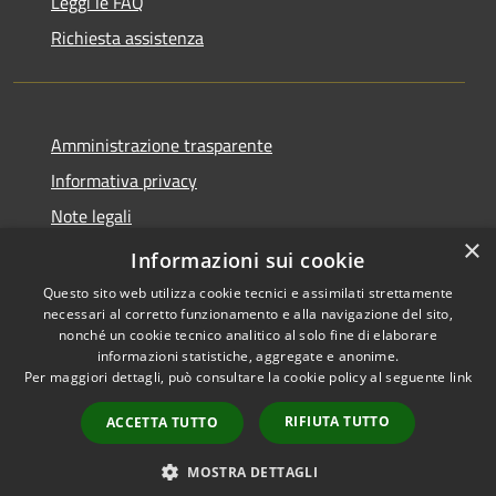
Leggi le FAQ
Richiesta assistenza
Amministrazione trasparente
Informativa privacy
Note legali
×
Dichiarazione di accessibilità
Informazioni sui cookie
Questo sito web utilizza cookie tecnici e assimilati strettamente
necessari al corretto funzionamento e alla navigazione del sito,
nonché un cookie tecnico analitico al solo fine di elaborare
informazioni statistiche, aggregate e anonime.
RSS
Copyright © 2026 • Comune di
Per maggiori dettagli, può consultare la cookie policy al seguente
link
Accessibilità
Ferentillo • Powered by
Privacy
Municipium
Accesso
•
RIFIUTA TUTTO
ACCETTA TUTTO
Cookie
redazione
Mappa del sito
MOSTRA DETTAGLI