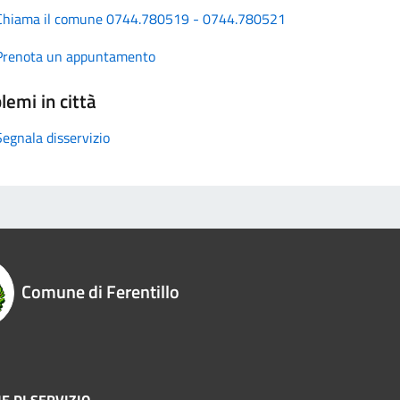
Chiama il comune 0744.780519 - 0744.780521
Prenota un appuntamento
lemi in città
Segnala disservizio
Comune di Ferentillo
E DI SERVIZIO