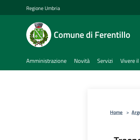
Salta al contenuto principale
Regione Umbria
Comune di Ferentillo
Amministrazione
Novità
Servizi
Vivere 
Home
>
Arg