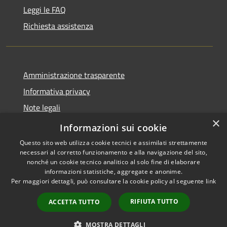
Leggi le FAQ
Richiesta assistenza
Amministrazione trasparente
Informativa privacy
Note legali
×
Dichiarazione di accessibilità
Informazioni sui cookie
Questo sito web utilizza cookie tecnici e assimilati strettamente
necessari al corretto funzionamento e alla navigazione del sito,
nonché un cookie tecnico analitico al solo fine di elaborare
informazioni statistiche, aggregate e anonime.
RSS
Copyright © 2026 • Comune di
Per maggiori dettagli, può consultare la cookie policy al seguente
link
Accessibilità
Ferentillo • Powered by
Privacy
Municipium
Accesso
•
RIFIUTA TUTTO
ACCETTA TUTTO
Cookie
redazione
Mappa del sito
MOSTRA DETTAGLI