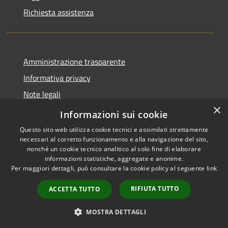
Richiesta assistenza
Amministrazione trasparente
Informativa privacy
Note legali
×
Dichiarazione di accessibilità
Informazioni sui cookie
Questo sito web utilizza cookie tecnici e assimilati strettamente
necessari al corretto funzionamento e alla navigazione del sito,
nonché un cookie tecnico analitico al solo fine di elaborare
informazioni statistiche, aggregate e anonime.
RSS
Copyright © 2026 • Comune di
Per maggiori dettagli, può consultare la cookie policy al seguente
link
Accessibilità
Ferentillo • Powered by
Privacy
Municipium
Accesso
•
RIFIUTA TUTTO
ACCETTA TUTTO
Cookie
redazione
Mappa del sito
MOSTRA DETTAGLI