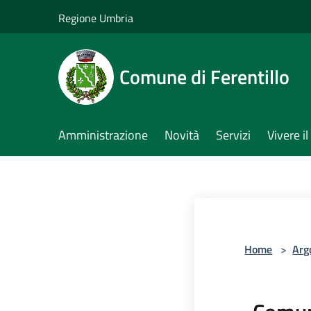
Salta al contenuto principale
Regione Umbria
Comune di Ferentillo
Amministrazione
Novità
Servizi
Vivere 
Home
>
Arg