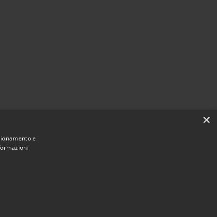
×
nzionamento e
nformazioni
Municipium
Accesso redazione
Ferentillo • Powered by
•