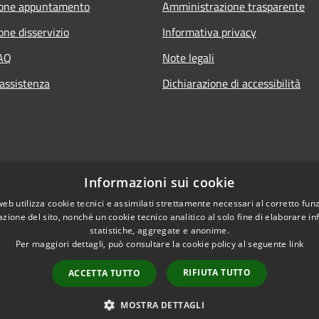
ione appuntamento
Amministrazione trasparente
one disservizio
Informativa privacy
FAQ
Note legali
 assistenza
Dichiarazione di accessibilità
Informazioni sui cookie
web utilizza cookie tecnici e assimilati strettamente necessari al corretto fu
azione del sito, nonché un cookie tecnico analitico al solo fine di elaborare i
statistiche, aggregate e anonime.
Per maggiori dettagli, può consultare la cookie policy al seguente
link
RIFIUTA TUTTO
ACCETTA TUTTO
l sito
Copyright © 2026 • Comune di 
MOSTRA DETTAGLI