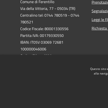
Comune di Ferentillo
Prenotaz
Via della Vittoria, 77 - 05034 (TR)
Segnalazi
Centralino tel: 0744 780519 - 0744
Leggi le 
780521
Richiesta
Codice Fiscale: 80001330556
Partita IVA: 00179330550
IBAN: IT05V 03069 72681
100000046006
Codice IPA:
c_d538
PEC:
Questo sito 
comune.ferentillo@postacert.umbria.it
alla navig
RSS
Accessibilità
Privacy
Cookie
Mappa de